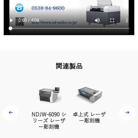
関連製品
上式ファイ
NDJW-6090 シ
卓上式 レーザ
NDJW-406
ーレーザー
リーズ レーザ
ー彫刻機
リーズ レ
マーカー
ー彫刻機
ー彫刻
NDJW-