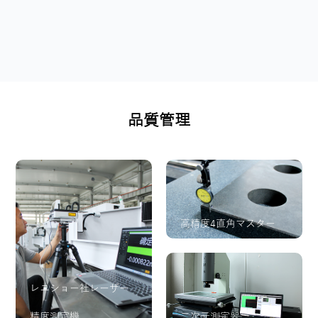
BER/MOPA-
T**W
品質管理
高精度4直角マスター
レニショー社レーザー
精度測定機
二次元測定器