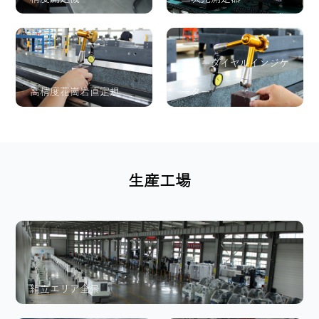
レバーダイヤルインジケ
高精度花崗岩直定規
ーター
生産工場
組立エリア全景