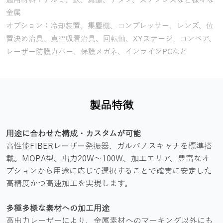
適用材料：アルミ、鉄、真鍮、チタン、ステンレスなど様々な
金属
オプション：冷却装置、集塵機、コンプレッサー、レンズ、位
置決め治具、真空吸着治具、回転軸、XYステージ、コンペア、
レーザー防護カバー、保護メガネ、インラインPCなど
製品特徴
用途に合わせた構成・カスタムが可能
高性能FIBERレーザー発振器、ガルバノスキャナを標準搭
載。MOPA型、出力20W～100W、加工エリア、豊富なオ
プションから用途に応じて選択することで確実に安定した
高精度かつ高速加工を実現します。
多種多様な素材への加工用途
高出力レーザーにより、金属素材へのマーキング以外にも