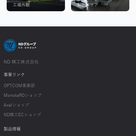
工場外観
製造エリア
ND 精工株式会社
事業リンク
OPTCOM事業部
MonotaROショップ
Axelショップ
ND精工ECショップ
製品情報