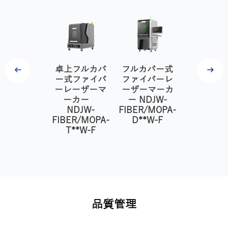
上式ファイ
卓上フルカバ
フルカバー式
デスク式
ーレーザー
ー式ファイバ
ファイバーレ
イバーレ
マーカー
ーレーザーマ
ーザーマーカ
ーマー
NDJW-
ーカー
ー NDJW-
NDJW
BER/MOPA-
NDJW-
FIBER/MOPA-
FIBER/MO
T**W
FIBER/MOPA-
D**W-F
D**W
T**W-F
品質管理