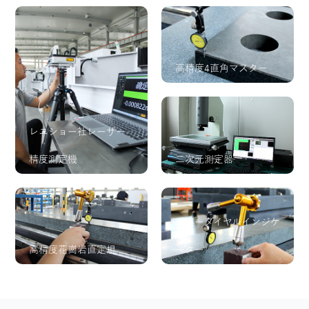
高精度4直角マスター
レニショー社レーザー
精度測定機
二次元測定器
レバーダイヤルインジケ
高精度花崗岩直定規
ーター