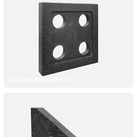
NDS-0060_精密４直角マスター