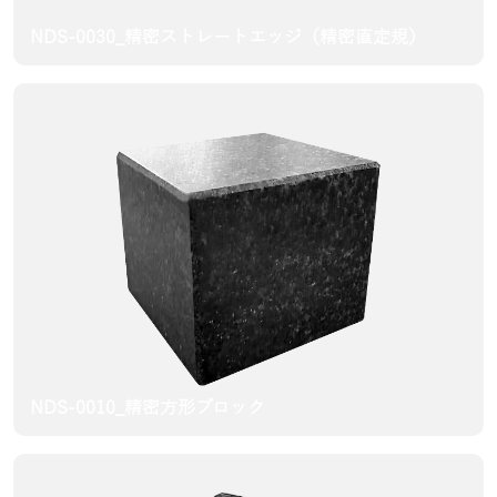
NDS-0030_精密ストレートエッジ（精密直定規）
NDS-0010_精密方形ブロック