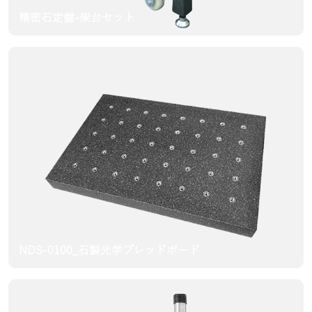
精密石定盤-架台セット
NDS-0100_石製光学ブレッドボード