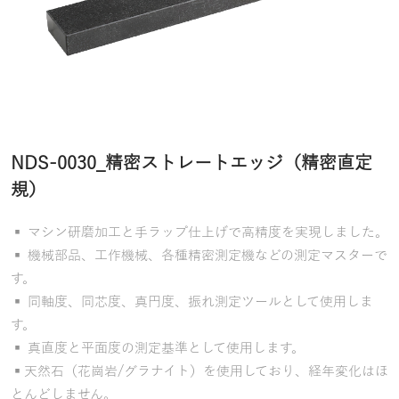
NDS-0030_精密ストレートエッジ（精密直定
規）
▪ マシン研磨加工と手ラップ仕上げで高精度を実現しました。
▪ 機械部品、工作機械、各種精密測定機などの測定マスターで
す。
▪ 同軸度、同芯度、真円度、振れ測定ツールとして使用しま
す。
▪ 真直度と平面度の測定基準として使用します。
▪天然石（花崗岩/グラナイト）を使用しており、経年変化はほ
とんどしません。