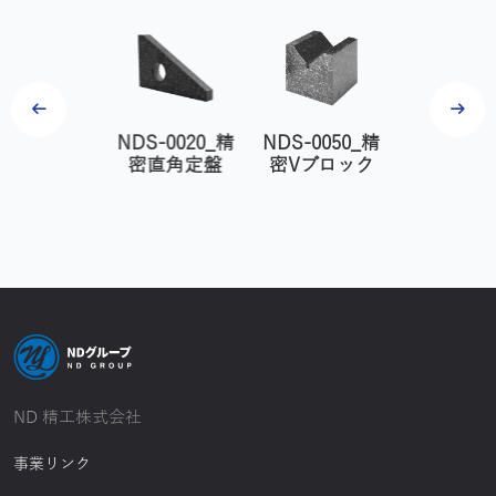
S-0060_精
NDS-0020_精
NDS-0050_精
NDS-009
４直角マス
密直角定盤
密Vブロック
密石定
ター
ND 精工株式会社
事業リンク