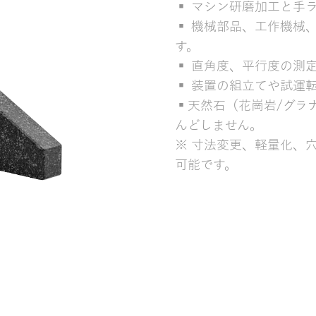
▪ マシン研磨加工と手
▪ 機械部品、工作機械
す。
▪ 直角度、平行度の測
▪ 装置の組立てや試運
▪天然石（花崗岩/グラ
んどしません。
※ 寸法変更、軽量化、
可能です。