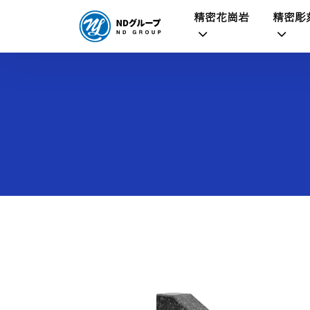
精密花崗岩
精密彫