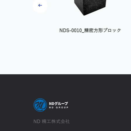
S-0060_精密４直角マス
NDS-0010_精密方形ブロック
ター
ND 精工株式会社