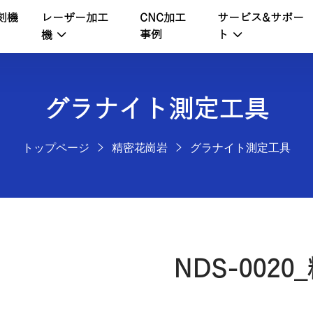
刻機
レーザー加工
サービス&サポー
CNC加工
事例
機
ト
グラナイト測定工具
トップページ
精密花崗岩
グラナイト測定工具
NDS-002