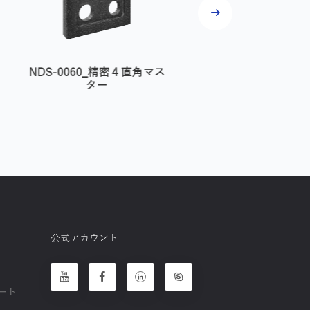
NDS-0060_精密４直角マス
NDS-0010_精密方形
ター
公式アカウント
ート