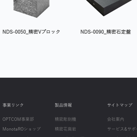
NDS-0050_精密Vブロック
NDS-0090_精密石定盤
事業リンク
製品情報
サイトマップ
OPTCOM事業部
精密彫刻機
会社案内
MonotaROショップ
精密花崗岩
サービス&サポ