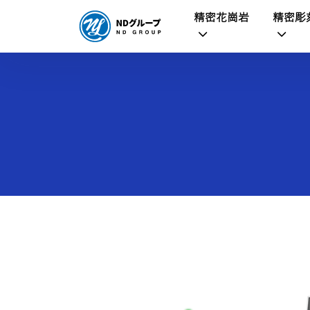
精密花崗岩
精密彫