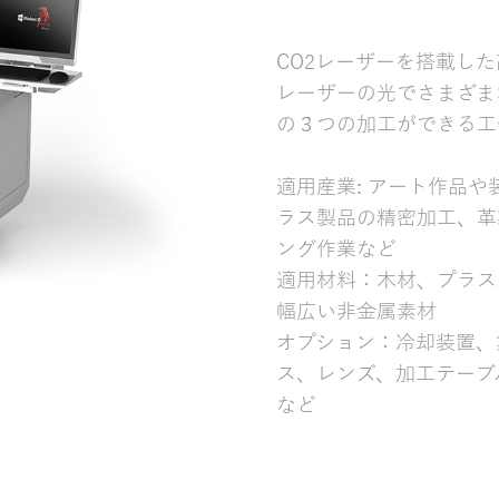
CO2レーザーを搭載し
レーザーの光でさまざま
の３つの加工ができる工
適用産業: アート作品
ラス製品の精密加工、革
ング作業など
適用材料：木材、プラス
幅広い非金属素材
オプション：冷却装置、
ス、レンズ、加工テーブ
など