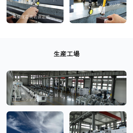
レバーダイヤルインジケ
高精度花崗岩直定規
ーター
生産工場
組立エリア全景