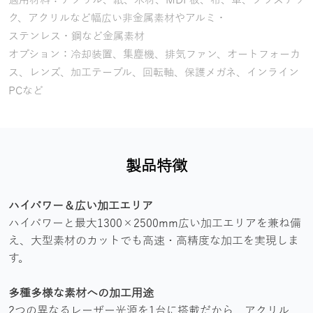
適用材料：アクリル、紙、木材、MDF板、布、革、プラスチッ
ク、アクリルなど幅広い非金属素材やアルミ・
ステンレス・鋼など金属素材
オプション：冷却装置、集塵機、排気ファン、オートフォーカ
ス、レンズ、加工テーブル、回転軸、保護メガネ、インライン
PCなど
製品特徴
ハイパワー＆広い加工エリア
ハイパワーと最大1300×2500mm広い加工エリアを兼ね備
え、大型素材のカットでも高速・高精度な加工を実現しま
す。
多種多様な素材への加工用途
2つの異なるレーザー光源を1台に搭載だから、アクリル、