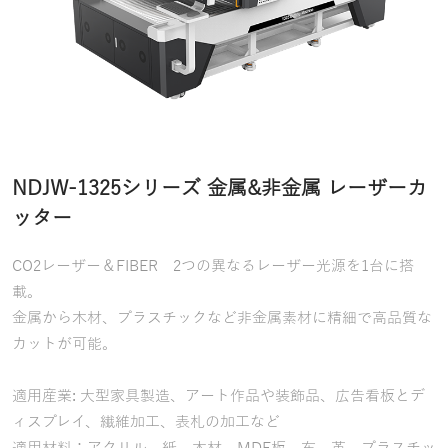
NDJW-1325シリーズ 金属&非金属 レーザーカ
ッター
CO2レーザー＆FIBER 2つの異なるレーザー光源を1台に搭
載。
金属から木材、プラスチックなど非金属素材に精細で高品質な
カットが可能。
適用産業: 大型家具製造、アート作品や装飾品、広告看板とデ
ィスプレイ、繊維加工、表札の加工など