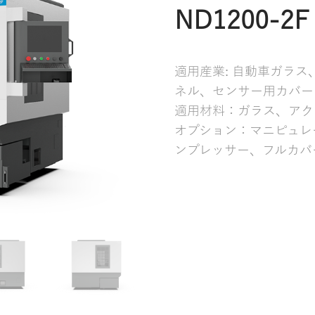
ND1200-2F
適用産業: 自動車ガラ
ネル、センサー用カバー
適用材料：ガラス、アク
オプション：マニピュレ
ンプレッサー、フルカバ