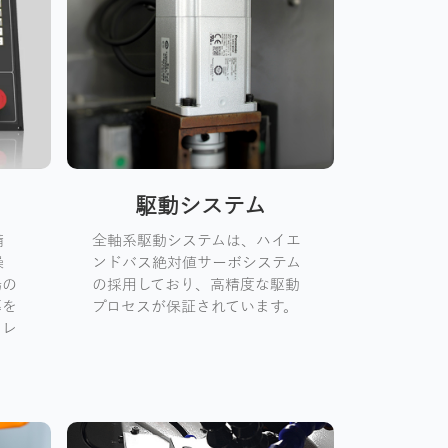
駆動システム
備
全軸系駆動システムは、ハイエ
操
ンドバス絶対値サーボシステム
場の
の採用しており、高精度な駆動
率を
プロセスが保証されています。
μレ