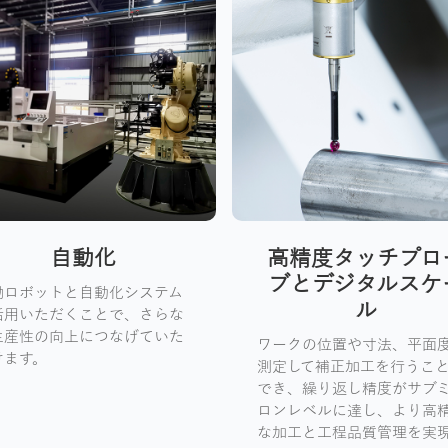
自動化
高精度タッチプロ
ブとデジタルスケ
働ロボットと自動化システム
ル
活用いただくことで、さらな
生産性の向上につなげていた
ワークの位置や寸法、平面
けます。
測定して補正加工を行うこ
でき、繰り返し精度がサブ
ロンレベルに達し、より高
な加工と工程品質管理を実