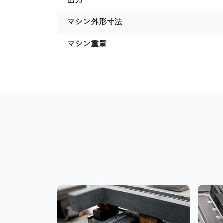
出力
マシン外形寸法
マシン重量