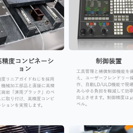
高精度コンビネーシ
制御装置
ョン
工具管理と補償制御機能を
え、ユーザーフレンドリー
精度リニアガイドねじを採用
作、自動LD/ULD機能で現
、機械加工部品と直接に高精
あらゆる負担を軽減して効
花崗岩「済南ブラック」のベ
向上させます。制御精度は
スに取り付け、高精度コンビ
ベル。
ーションを実現します。