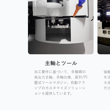
主軸とツール
加工要件に基づいて、多種類の
協
高出力主軸、多軸仕様、直列/円
を
盤式ツールマガジン、自動クラ
る
ンプのカスタマイズソリューシ
だ
ョンも提供しています。