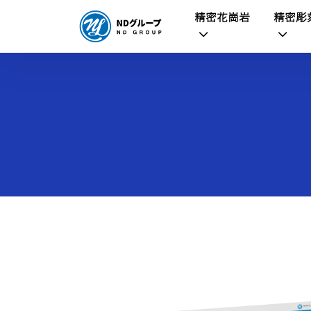
精密花崗岩
精密彫