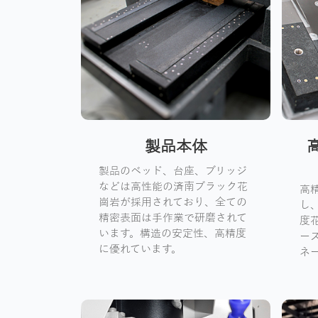
製品本体
製品のベッド、台座、ブリッジ
などは高性能の済南ブラック花
高
崗岩が採用されており、全ての
し
精密表面は手作業で研磨されて
度
います。構造の安定性、高精度
ー
に優れています。
ネ