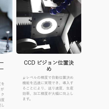
ー
CCD ビジョン位置決
ー
め
μレベルの精度で自動位置決め
機能を迅速に実現でき、導入す
度を
ることにより、送り速度、生産
とが
効率、加工精度が大幅に向上し
ミク
ます。
精度
現し