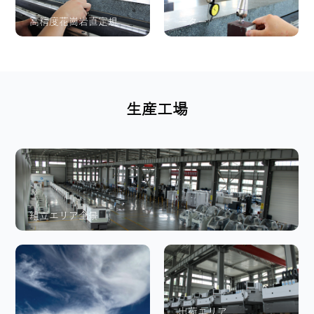
高精度花崗岩直定規
ーター
生産工場
組立エリア全景
出荷エリア