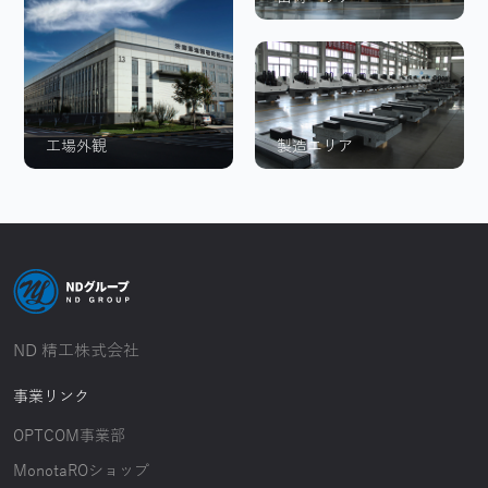
工場外観
製造エリア
ND 精工株式会社
事業リンク
OPTCOM事業部
MonotaROショップ