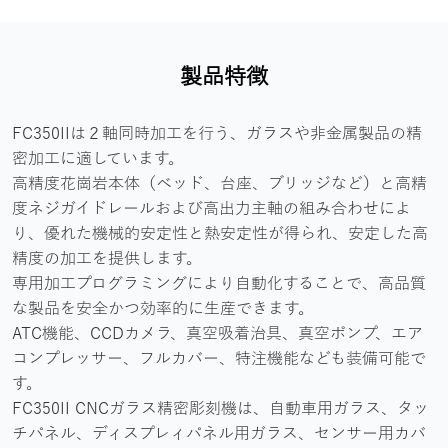
製品特徴
FC350IIは２軸同時加工を行う、ガラスや非金属製品の精
密加工に適しています。
高精度花崗岩本体（ベッド、台座、ブリッジなど）と高精
度ネジガイドレールおよび高出力主軸の組み合わせによ
り、優れた機械的安定性と熱安定性が得られ、安定した高
精度の加工を提供します。
専用加工プログラミングにより自動化することで、高品質
な製品を安全かつ効率的に生産できます。
ATC機能、CCDカメラ、真空吸着治具、真空ポンプ、エア
コンプレッサー、フルカバー、特注機能なども装備可能で
す。
FC350II CNCガラス精密彫刻機は、自動車用ガラス、タッ
チパネル、ディスプレィパネル用ガラス、センサー用カバ