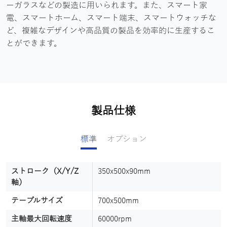
ーガラスなどの製造に用いられます。また、スマート家
電、スマートホーム、スマート端末、スマートウォッチな
ど、複雑なデザインや高品質の製品を効率的に生産するこ
とができます。
製品仕様
標準
オプション
ストローク（X/Y/Z
ソフトウェア
350x500x90mm
ArtCam AlphaCAM
軸）
マニピュレータ
AT2
テーブルサイズ
700x500mm
主軸最大回転速度
60000rpm