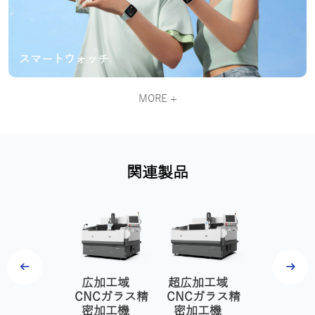
スマートウォッチ
MORE +
関連製品
 CNCガラ
広加工域
超広加工域
2軸 CN
ス精密加工
CNCガラス精
CNCガラス精
ス精密加
ND820-3
密加工機
密加工機
機 FC-35