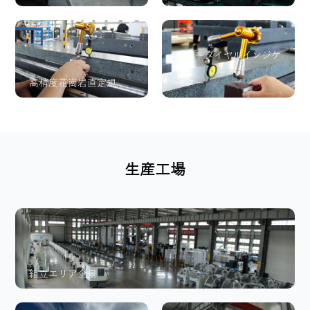
レバーダイヤルインジケ
高精度花崗岩直定規
ーター
生産工場
組立エリア全景