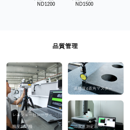
ND1200
ND1500
品質管理
高精度4直角マスター
レニショー社レーザー
精度測定機
二次元測定器