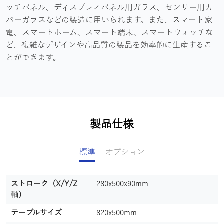
ッチパネル、ディスプレィパネル用ガラス、センサー用カ
バーガラスなどの製造に用いられます。また、スマート家
電、スマートホーム、スマート端末、スマートウォッチな
ど、複雑なデザインや高品質の製品を効率的に生産するこ
とができます。
製品仕様
標準
オプション
ストローク（X/Y/Z
ソフトウェア
280x500x90mm
ArtCam AlphaCAM
軸）
マニピュレータ
AT2
テーブルサイズ
820x500mm