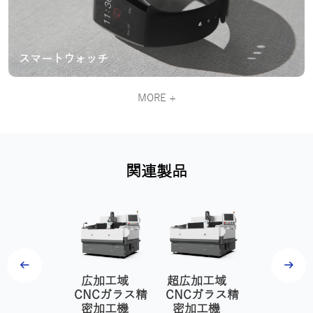
スマートウォッチ
MORE +
関連製品
広加工域
超広加工域
CNCガラス精
3軸 CN
NCガラス精
CNCガラス精
密加工機 FC-
ス精密加
密加工機
密加工機
350
機 ND82