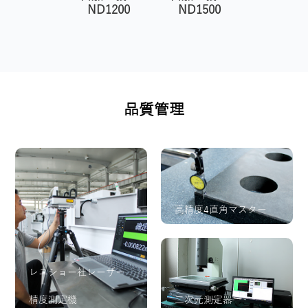
ND1200
ND1500
品質管理
高精度4直角マスター
レニショー社レーザー
精度測定機
二次元測定器