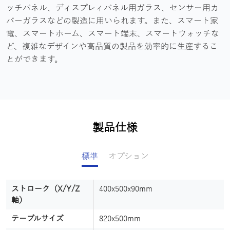
ッチパネル、ディスプレィパネル用ガラス、センサー用カ
バーガラスなどの製造に用いられます。また、スマート家
電、スマートホーム、スマート端末、スマートウォッチな
ど、複雑なデザインや高品質の製品を効率的に生産するこ
とができます。
製品仕様
標準
オプション
ストローク（X/Y/Z
ソフトウェア
400x500x90mm
ArtCam AlphaCAM
軸）
マニピュレータ
AT2
テーブルサイズ
820x500mm