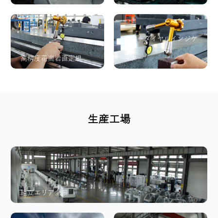
レバーダイヤルインジケ
高精度花崗岩直定規
ーター
生産工場
組立エリア全景