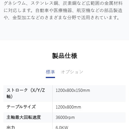
グネシウム、ステンレス鋼、炭素鋼など広範囲の金属材料
に対応します。自動車や医療機器、航空機などの部品製造
や、金型加工などのさまざまな分野で活用されています。
製品仕様
標準
オプション
ストローク（X/Y/Z
CCD カメラ
1200x800x150mm
超高精度検測
軸）
デジタルスケール
超高精度測定
テーブルサイズ
1200x800mm
真空テーブル
花崗岩/アルミニウム
主軸最大回転速度
36000rpm
フルカバー
完全密閉型保護
出力
6.0KW