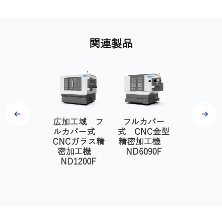
関連製品
NC金型精密
広加工域 フ
フルカバー
CNC金型
加工機
ルカバー式
式 CNC金型
加工
ND6050
CNCガラス精
精密加工機
ND404
密加工機
ND6090F
ND1200F