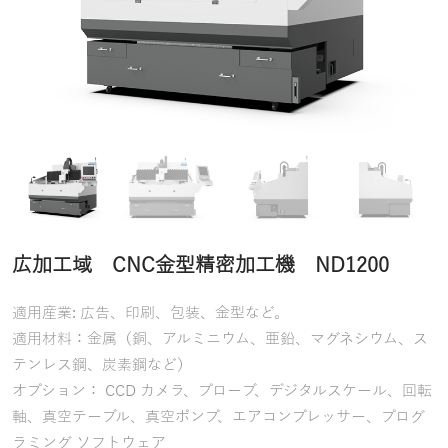
広加工域 CNC金型精密加工機 ND1200
適用産業: 広告、印刷、包装、金型など。
適用材料：金属（銅、アルミニウム、亜鉛、マグネシウム、ス
テンレス鋼、炭素鋼など）
オプション： CCD カメラ、プローブ、デジタルスケール、回転
軸、真空テーブル、真空ポンプ、エアコンプレッサー、プログ
ラミング ソフトウェア