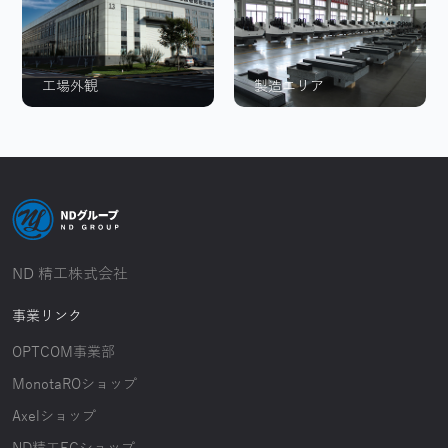
工場外観
製造エリア
ND 精工株式会社
事業リンク
OPTCOM事業部
MonotaROショップ
Axelショップ